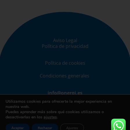
Aviso Legal
Política de privacidad
Política de cookies
Condiciones generales
info@onerqi.es
Utilizamos cookies para ofrecerte la mejor experiencia en
nuestra web.
Puedes aprender más sobre qué cookies utilizamos o
desactivarlas en los
ajustes
.
Diseñado por
Leónconecta
Aceptar
Rechazar
Ajustes