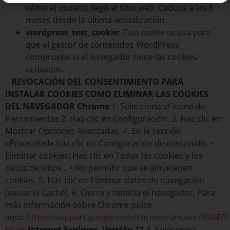
cómo el usuario llegó al sitio web. Caduca a los 6
meses desde la última actualización.
wordpress_test_cookie:
Esta
cookie
se usa para
que el gestor de contenidos WordPress
compruebe si el navegador tiene las cookies
activadas.
REVOCACIÓN DEL CONSENTIMIENTO PARA
INSTALAR COOKIES
COMO ELIMINAR LAS COOKIES
DEL NAVEGADOR
Chrome
1. Selecciona el icono de
Herramientas 2. Haz clic en Configuración. 3. Haz clic en
Mostrar Opciones Avanzadas. 4. En la sección
«Privacidad» haz clic en Configuración de contenido. •
Eliminar cookies: Haz clic en Todas las cookies y los
datos de sitios… • No permitir que se almacenen
cookies. 5. Haz clic en Eliminar datos de navegación
(vaciar la Caché). 6. Cierra y reinicia el navegador. Para
más información sobre Chrome pulse
aquí:
https://support.google.com/chrome/answer/95647?
hl=es
Internet Explorer. Versión 11
1. Selecciona